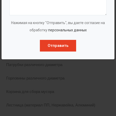
Комплектация
Сигнализатор уровня.
Нажимая на кнопку "Отправить", вы даете согласие на
обработку
персональных данных
для масла (жира)
для воды
Отправить
для песка
Патрубки различного диаметра
Горловины различного диаметра
Корзина для сбора мусора
Лестница (материал ПП, Нержавейка, Алюминий)