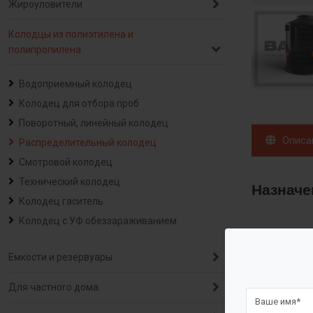
Жироуловители
Колодцы из полиэтилена и
полипропилена
Водоприемный колодец
Колодец для отбора проб
Поворотный, линейный колодец
Описа
Распределительный колодец
Смотровой колодец
Технический колодец
Назначе
Колодец гаситель
Колодец с УФ обеззараживанием
Колодцы при
колодцах мо
Емкости и резервуары
Для частного дома
Описани