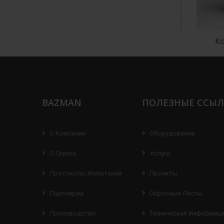
колодец
Водоприемный колодец
Коло
BAZMAN
ПОЛЕЗНЫЕ ССЫ
О Компании
Оборудование
О Группе
Услуги
Протоколы Испытаний
Проекты
Партнерам
Опросные Листы
Производство
Техническая Информац