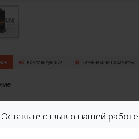
ние
Комплектующие
Технические Параметры
ние
меняются с различными целями, в зависимости от потребностей. 
жет находиться технологическое оборудование, которое способс
Оставьте отзыв о нашей работе
е оборудования