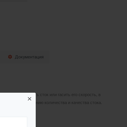
Документация
Они могут делить сток или гасить его скорость, в
×
твует регулированию количества и качества стока.