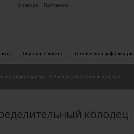
О заводе
Партнерам
екты
Опросные листы
Техническая информация
на и полипропилена
Распределительный колодец
ределительный колодец