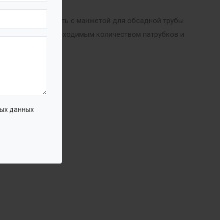
ндрическую емкость с манжетой для обсадной трубы
обслуживания, необходимым количеством патрубков и
ых данных