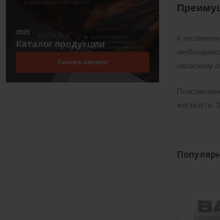
Преиму
2025
К несомненн
Каталог продукции
необходимос
Скачать каталог
насосному о
Пластиковые
жесткости. 
Популярн