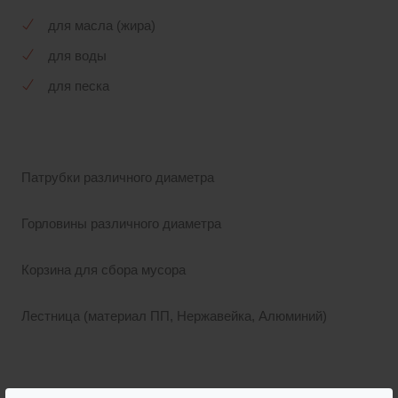
для масла (жира)
для воды
для песка
Патрубки различного диаметра
Горловины различного диаметра
Корзина для сбора мусора
Лестница (материал ПП, Нержавейка, Алюминий)