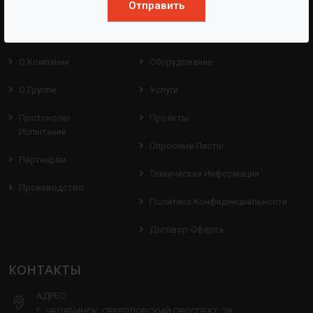
Отправить
BAZMAN
ПОЛЕЗНЫЕ ССЫЛКИ
О Компании
Оборудование
О Группе
Услуги
Протоколы
Проекты
Испытаний
Опросные Листы
Партнерам
Техническая Информация
Производство
Политика Конфиденциальности
Договор-Оферта
КОНТАКТЫ
АДРЕС:
Г. ЧЕЛЯБИНСК, СВЕРДЛОВСКИЙ ПРОСПЕКТ, 28