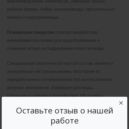
животноводческих комплексах, навозные лагуны,
рыбные фермы, бойни, молокозаводы, оросительные
каналы и водохранилища.
Плавающее покрытие
(плитка) разработано
инженерами-экологами для водосбережения и
снижения затрат на поддержание качества воды.
Специальный экологически чистый состав, является
экологически чистым решением, изготовлен из
переработанного полипропилена без использования
вредных материалов, безвреден для воды,.
Покрытие устойчиво к воздействию УФ-лучей и
×
может отражать их.
Оставьте отзыв о нашей
работе
Плавающее покрытие
(плитка) устойчиво к морозу,
ветру, атмосферным осадкам в виде дождя, снега,