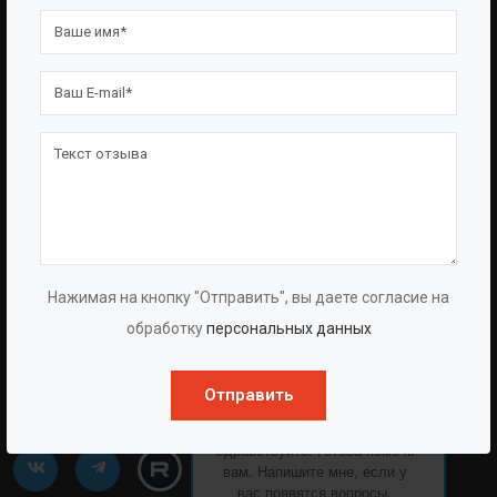
Опросные Листы
Партнерам
Техническая Информация
Производство
Политика Конфиденциальности
Договор-Оферта
КОНТАКТЫ
АДРЕС:
Г. ЧЕЛЯБИНСК, СВЕРДЛОВСКИЙ ПРОСПЕКТ, 28
Нажимая на кнопку "Отправить", вы даете согласие на
ТЕЛЕФОН:
обработку
персональных данных
8 (861) 241-02-03
EMAIL:
Отправить
INFO@BAZMAN.RU
Ольга Кравченко
Здравствуйте! Готова помочь
вам. Напишите мне, если у
вас появятся вопросы.